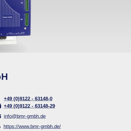
English
فارسی
Magyar
Türkçe
Русский
Português
Čeština
中文
日本語
bH
한국어
عربي
+49 (0)9122 - 63148-0
Italiano
+49 (0)9122 - 63148-29
Français
info@bmr-gmbh.de
Polski
https://www.bmr-gmbh.de/